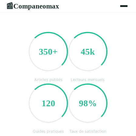
Companeomax
📰
350+
45k
Articles publiés
Lecteurs mensuels
120
98%
Guides pratiques
Taux de satisfaction