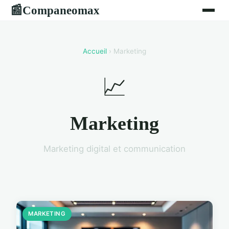
Companeomax
📰
Accueil
› Marketing
📈
Marketing
Marketing digital et communication
MARKETING