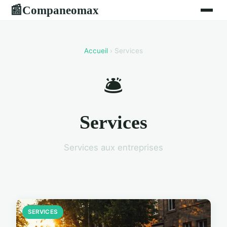
Companeomax
📰
Accueil
› Services
🛎️
Services
Services aux entreprises
SERVICES