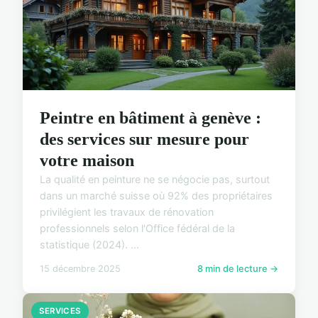
Peintre en bâtiment à genève :
des services sur mesure pour
votre maison
La qualité en peinture ne se négocie pas, surtout
dans un marché suisse où 92% des propriétaires
privilégient les travaux de rénovation
professionnels selon l'Office fédéral de la
statistique (2024). ...
15 décembre 2025
8 min de lecture →
SERVICES