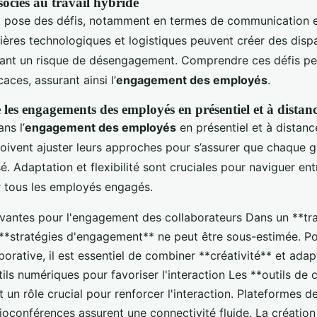
sociés au travail hybride
e
pose des défis, notamment en termes de communication e
rières technologiques et logistiques peuvent créer des dispa
înant un risque de désengagement. Comprendre ces défis pe
caces, assurant ainsi l’
engagement des employés
.
e les engagements des employés en présentiel et à distan
ns l’
engagement des employés
en présentiel et à distanc
ivent ajuster leurs approches pour s’assurer que chaque 
é. Adaptation et flexibilité sont cruciales pour naviguer en
 tous les employés engagés.
vantes pour l'engagement des collaborateurs Dans un **trav
**stratégies d'engagement** ne peut être sous-estimée. Po
orative, il est essentiel de combiner **créativité** et adap
utils numériques pour favoriser l'interaction Les **outils d
 un rôle crucial pour renforcer l'interaction. Plateformes 
sioconférences assurent une connectivité fluide. La créatio