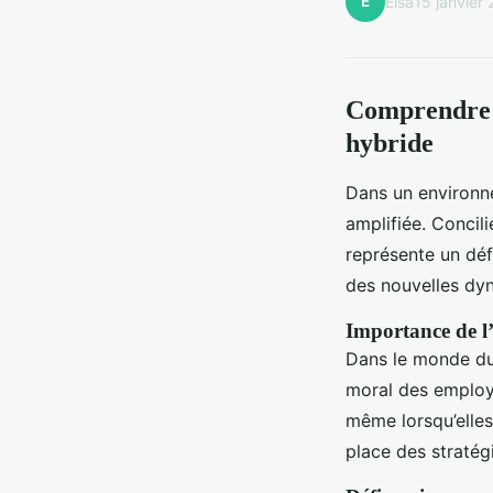
E
Elsa
15 janvier
Comprendre 
hybride
Dans un environ
amplifiée. Concili
représente un déf
des nouvelles dyn
Importance de l
Dans le monde d
moral des employé
même lorsqu’elles
place des stratég