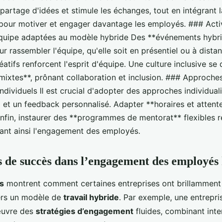
 partage d'idées et stimule les échanges, tout en intégrant l
 pour motiver et engager davantage les employés. ### Acti
quipe adaptées au modèle hybride Des **événements hybr
r rassembler l'équipe, qu'elle soit en présentiel ou à distan
réatifs renforcent l'esprit d'équipe. Une culture inclusive s
 mixtes**, prônant collaboration et inclusion. ### Approche
ndividuels Il est crucial d'adopter des approches individual
 et un feedback personnalisé. Adapter **horaires et atten
é. Enfin, instaurer des **programmes de mentorat** flexibles
ant ainsi l'engagement des employés.
s de succès dans l’engagement des employés
s
montrent comment certaines entreprises ont brillamment 
ers un modèle de
travail hybride
. Par exemple, une entrepri
œuvre des
stratégies d’engagement
fluides, combinant inter