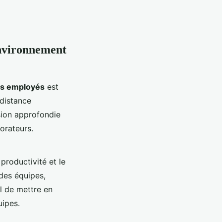
nvironnement
s employés
est
 distance
ion approfondie
orateurs.
 productivité et le
des équipes,
l de mettre en
uipes.