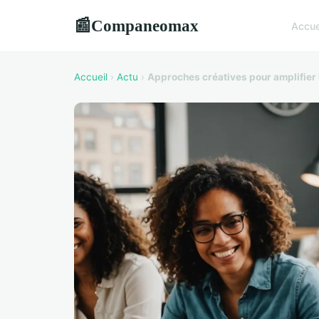
Companeomax
📰
Accue
Accueil
›
Actu
›
Approches créatives pour amplifier