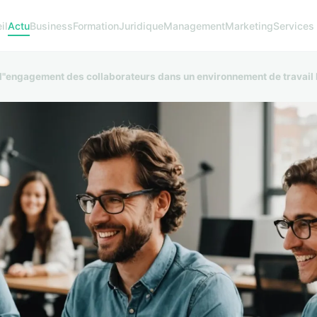
il
Actu
Business
Formation
Juridique
Management
Marketing
Services
 l"engagement des collaborateurs dans un environnement de travail