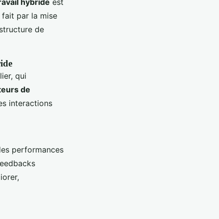
ravail hybride
est
fait par la mise
structure de
ide
ier, qui
teurs de
es interactions
 des performances
 feedbacks
iorer,