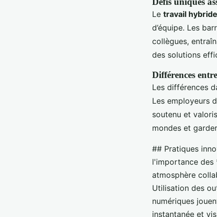
Défis uniques as
Le
travail hybrid
d’équipe. Les bar
collègues, entra
des solutions effi
Différences entr
Les différences da
Les employeurs do
soutenu et valoris
mondes et garder
## Pratiques inno
l'importance des 
atmosphère collab
Utilisation des o
numériques jouent
instantanée et vi