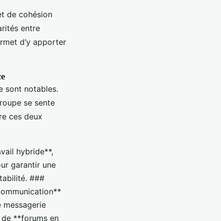
t de cohésion
rités entre
rmet d’y apporter
ce
e sont notables.
groupe se sente
tre ces deux
ail hybride**,
ur garantir une
tabilité. ###
e communication**
de messagerie
n de **forums en