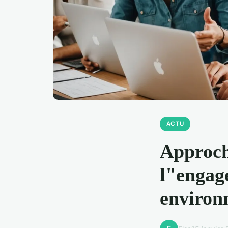
ACTU
Approch
l"engag
environ