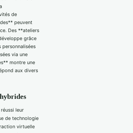
a
vités de
ides** peuvent
ce. Des **ateliers
e développe grâce
s personnalisées
isées via une
tes** montre une
 répond aux divers
 hybrides
réussi leur
se de technologie
action virtuelle