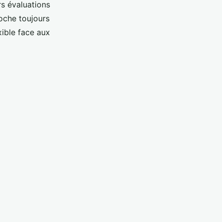
rs évaluations
roche toujours
xible face aux